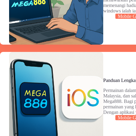
memenangi hadia
windows ialah i
Mobile 
Panduan Lengka
Permainan dalam 
Malaysia, dan sa
Mega888. Bagi 
permainan yang l
Dengan aplikas
Mobile 