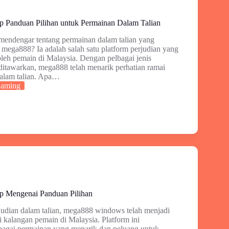
 Panduan Pilihan untuk Permainan Dalam Talian
mendengar tentang permainan dalam talian yang
 mega888? Ia adalah salah satu platform perjudian yang
oleh pemain di Malaysia. Dengan pelbagai jenis
itawarkan, mega888 telah menarik perhatian ramai
dalam talian. Apa…
Gaming
p Mengenai Panduan Pilihan
judian dalam talian, mega888 windows telah menjadi
i kalangan pemain di Malaysia. Platform ini
agai permainan yang menarik dan peluang untuk