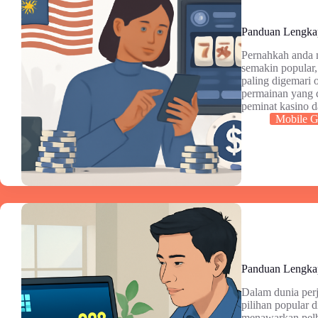
Panduan Lengkap
Pernahkah anda 
semakin popular,
paling digemari 
permainan yang d
peminat kasino 
Mobile 
Panduan Lengka
Dalam dunia per
pilihan popular d
menawarkan pelb